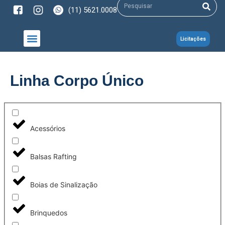
(11) 5621.0008
Licitações
NOSSOS PRODUTOS
Linha Corpo Único
Acessórios
Balsas Rafting
Boias de Sinalização
Brinquedos