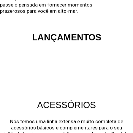
passeio pensada em fornecer momentos
prazerosos para você em alto-mar.
Solicite um orçamento
LANÇAMENTOS
Nova linha de botes
de passeio
Conheça nossa nova linha de lanchas e botes de passeio pensada
em fornecer momentos prazerosos para você em alto-mar.
Solicite um orçamento
ACESSÓRIOS
Nós temos uma linha extensa e muito completa de
acessórios básicos e complementares para o seu