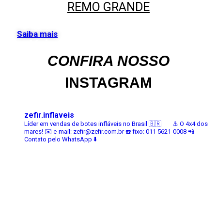
REMO GRANDE
Saiba mais
Veja todos
CONFIRA NOSSO
INSTAGRAM
zefir.inflaveis
Líder em vendas de botes infláveis no Brasil 🇧🇷⠀⠀
⚓️ O 4x4 dos
mares!
✉️ e-mail: zefir@zefir.com.br
☎️ fixo: 011 5621-0008
📲
Contato pelo WhatsApp ⬇️