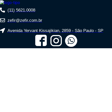
(11) 5621.0008
zefir@zefir.com.br
Avenida Yervant Kissajikian, 2859 - São Paulo - SP