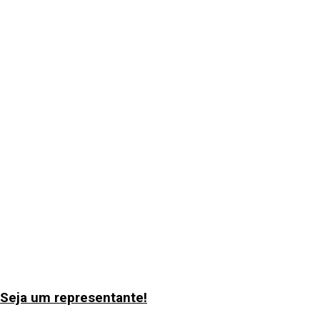
Encontre o representante mais próximo de você!
Seja um representante!