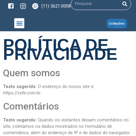
(11) 5621.0008
Licitações
NOSSOS PRODUTOS
POLÍTICA DE
PRIVACIDADE
Quem somos
Texto sugerido:
O endereço do nosso site é:
https://zefir.com.br.
Comentários
Texto sugerido:
Quando os visitantes deixam comentários no
site, coletamos os dados mostrados no formulário de
comentários, além do endereço de IP e de dados do navegador