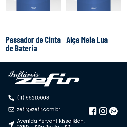
Passador de Cinta
Alça Meia Lua
de Bateria
(11) 5621.0008
zefir@zefir.com.br
Avenida Yervant Kissajikian,
2859 - São Paulo - SP