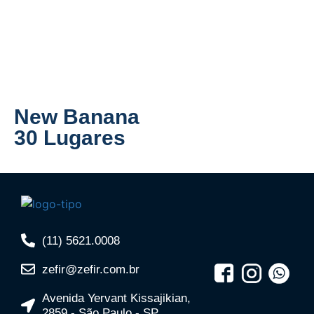
New Banana
30 Lugares
(11) 5621.0008
zefir@zefir.com.br
Avenida Yervant Kissajikian,
2859 - São Paulo - SP