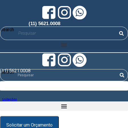
Ir
para
o
conteúdo
(11) 5621.0008
Search
(11) 5621.0008
Search
Licitações
Solicitar um Orçamento