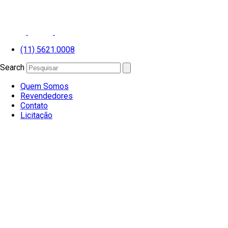
Ir
para
o
conteúdo
(11) 5621.0008
Search
Quem Somos
Revendedores
Contato
Licitação